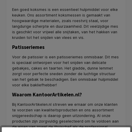
Een goed koksmes is een essentieel hulpmiddel voor elke
keuken. Ons assortiment koksmessen is gemaakt van
hoogwaardige materialen, zoals roestvrij staal, voor
langdurige scherpte en duurzaamheid. Dit veelzijdige mes
is geschikt voor vrijwel alle snijtaken, van het hakken van
kruiden tot het snijden van vlees en vis.
Patisseriemes
Voor de patissier is een patisseriemes onmisbaar. Dit mes
is speciaal ontworpen voor het snijden van delicate
gebakjes, cakes en taarten. Het gladde, dunne lemmet
zorgt voor perfecte sneden zonder de luchtige structuur
van het gebak te beschadigen. Een onmisbaar hulpmiddel
voor elke bakliefhebber!
Waarom KantoorArtikelen.nl?
Bij KantoorArtikelen.nl streven we ernaar om onze klanten
te voorzien van kwaliteitsproducten en ons assortiment
snijgereedschap is daarop geen uitzondering. Al onze
producten zijn zorgvuldig geselecteerd om te voldoen aan
de eisen van zowel de thuischef als de professional.