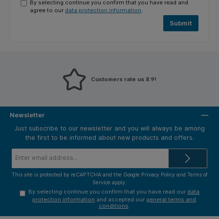
By selecting continue you confirm that you have read and
agree to our
data protection information
.
Submit
Customers rate us 8.9!
Newsletter
Just subscribe to our newsletter and you will always be among
the first to be informed about new products and offers.
Email
address*
This site is protected by reCAPTCHA and the Google
Privacy Policy
and
Terms of
Service
apply.
By selecting continue you confirm that you have read our
data
protection information
and accepted our
general terms and
conditions
.