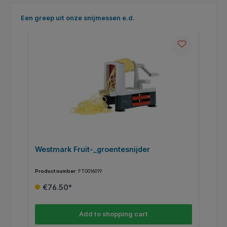
Skip product gallery
Een greep uit onze snijmessen e.d.
Westmark Fruit-_groentesnijder
Product number:
FTG016019
Pr
€76.50*
Add to shopping cart