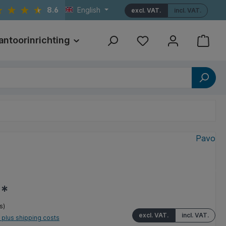
8.6
English
excl. VAT.
incl. VAT.
antoorinrichting
Print
Referenties
Pavo
2*
s)
excl. VAT.
incl. VAT.
T plus shipping costs