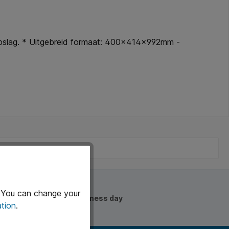
opslag. * Uitgebreid formaat: 400x414x992mm -
. You can change your
Delivered the next business day
tion
.