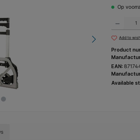
Op voorra
Product Quantit
Add to wish
Product nu
Manufactu
EAN:
87174
Manufactur
Available s
ws