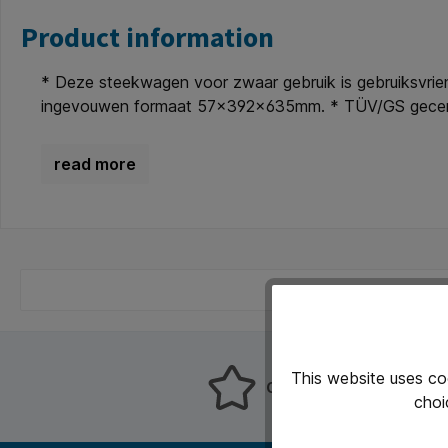
Product information
* Deze steekwagen voor zwaar gebruik is gebruiksvri
ingevouwen formaat 57x392x635mm. * TÜV/GS gecert
This website uses co
Customers rate us 8.9!
choi